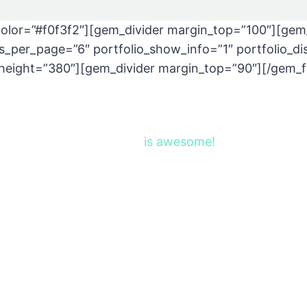
olor=”#f0f3f2″][gem_divider margin_top=”100″][gem_
ms_per_page=”6″ portfolio_show_info=”1″ portfolio_disa
eight=”380″][gem_divider margin_top=”90″][/gem_fu
the gem
is awesome!
onsectetur adipisicing elit, sed do eiusmod tempor in
ion ullamco laboris nisi ut aliquip ex ea commodo cons
rit in voluptate velit esse cillum dolore eu fugiat null