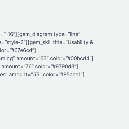
=”-16″][gem_diagram type=”line”
=”style-3″][gem_skill title=”Usability &
lor=”#67e6cd”]
amming” amount=”63″ color=”#00bcd4″]
ng” amount=”76″ color=”#9790d3″]
ases” amount=”55″ color=”#85ace1″]