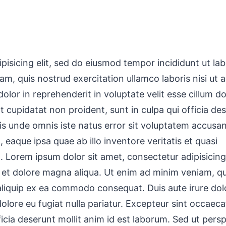
pisicing elit, sed do eiusmod tempor incididunt ut lab
, quis nostrud exercitation ullamco laboris nisi ut a
lor in reprehenderit in voluptate velit esse cillum do
t cupidatat non proident, sunt in culpa qui officia de
tis unde omnis iste natus error sit voluptatem accusa
aque ipsa quae ab illo inventore veritatis et quasi
. Lorem ipsum dolor sit amet, consectetur adipisicing 
 et dolore magna aliqua. Ut enim ad minim veniam, qu
 aliquip ex ea commodo consequat. Duis aute irure dol
dolore eu fugiat nulla pariatur. Excepteur sint occaeca
icia deserunt mollit anim id est laborum. Sed ut perspi