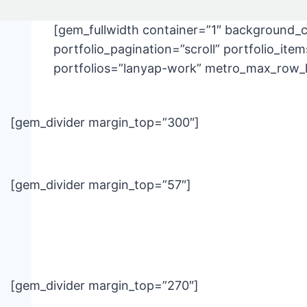
[gem_fullwidth container=”1″ background_c
portfolio_pagination=”scroll” portfolio_ite
portfolios=”lanyap-work” metro_max_row_h
[gem_divider margin_top=”300″]
[gem_divider margin_top=”57″]
Lorem ipsum dolor sit amet, c
veniam, quis nostrud exercitat
reprehende
[gem_divider margin_top=”270″]