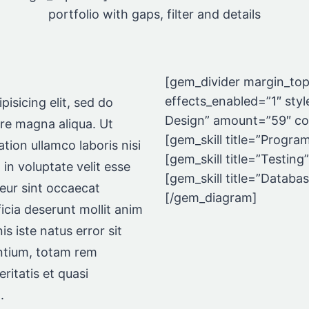
portfolio with gaps, filter and details
[gem_divider margin_top
effects_enabled=”1″ style
isicing elit, sed do
Design” amount=”59″ co
ore magna aliqua. Ut
[gem_skill title=”Progr
tion ullamco laboris nisi
[gem_skill title=”Testi
 in voluptate velit esse
[gem_skill title=”Datab
teur sint occaecat
[/gem_diagram]
ficia deserunt mollit anim
s iste natus error sit
ntium, totam rem
ritatis et quasi
.