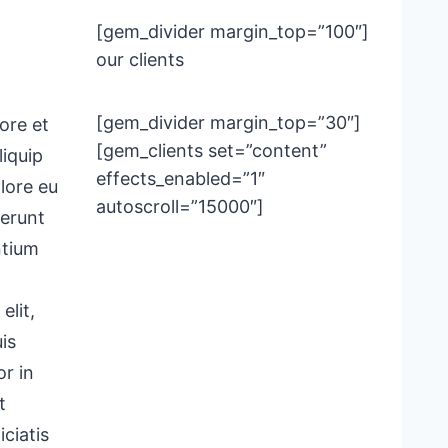
[gem_divider margin_top=”100″]
our clients
[gem_divider margin_top=”30″]
ore et
[gem_clients set=”content”
liquip
effects_enabled=”1″
lore eu
autoscroll=”15000″]
serunt
ntium
elit,
is
or in
t
ciatis