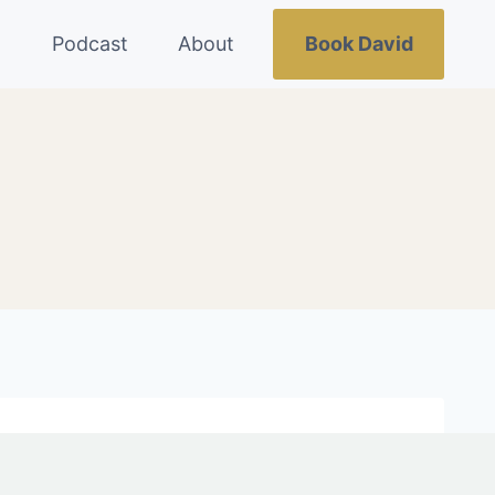
g
Podcast
About
Book David