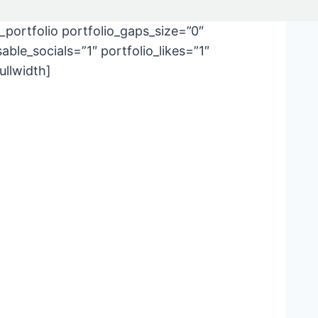
portfolio portfolio_gaps_size=”0″
ble_socials=”1″ portfolio_likes=”1″
llwidth]
cididunt ut . Ut enim ad minim
equat. Duis aute irure dolor in
a pariatur.