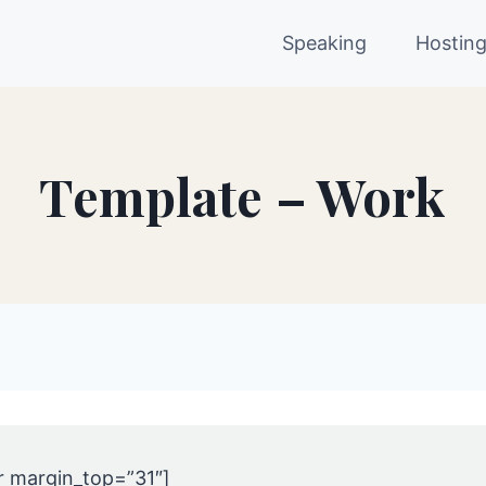
Speaking
Hostin
Template – Work
r margin_top=”31″]